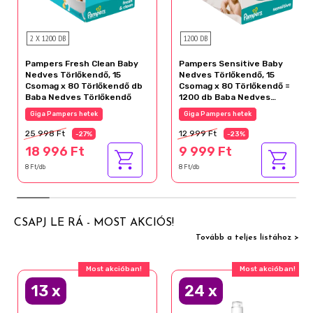
2 X 1200 DB
1200 DB
Pampers Fresh Clean Baby
Pampers Sensitive Baby
Nedves Törlőkendő, 15
Nedves Törlőkendő, 15
Csomag x 80 Törlőkendő db
Csomag x 80 Törlőkendő =
Baba Nedves Törlőkendő
1200 db Baba Nedves
Törlőkendő
Giga Pampers hetek
Giga Pampers hetek
25 998 Ft
12 999 Ft
-27%
-23%
18 996 Ft
9 999 Ft
8 Ft/db
8 Ft/db
CSAPJ LE RÁ - MOST AKCIÓS!
Tovább a teljes listához >
Most akcióban!
Most akcióban!
13
x
24
x