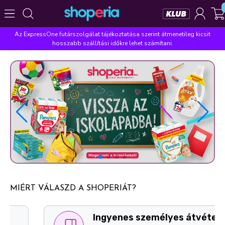
Az ExpressOne futárszolgálat tájékoztatása szerint átmenetileg kicsit
Népszerű kategóriák
hosszabb szállítási időkre lehet számítani.
Szépségápolás
Élelmiszer
Mosás
Mosogatás
Takarítás
Baba-mama
Háztartás
Népszerű márkák
Pampers
Lenor
Violeta
Coccolino
Silan
Népszerű keresések
leukoplast
ariel
lenor
finish
pampers
MIÉRT VÁLASZD A SHOPERIÁT?
Ingyenes személyes átvételi