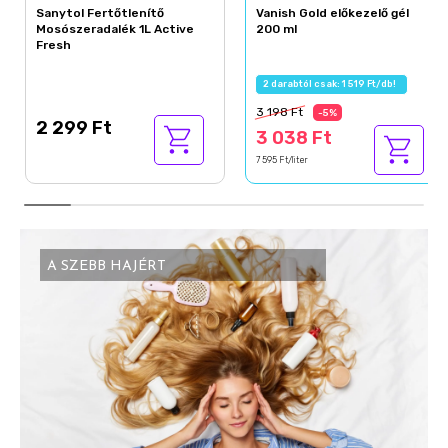
Sanytol Fertőtlenítő
Vanish Gold előkezelő gél
Mosószeradalék 1L Active
200 ml
Fresh
2 darabtól csak: 1 519 Ft/db!
3 198 Ft
-5%
2 299 Ft
3 038 Ft
7 595 Ft/liter
A SZEBB HAJÉRT