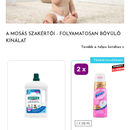
A MOSÁS SZAKÉRTŐI - FOLYAMATOSAN BŐVÜLŐ
KÍNÁLAT
Tovább a teljes listához >
Többet olcsóbban!
2
x
2 X 200 ML