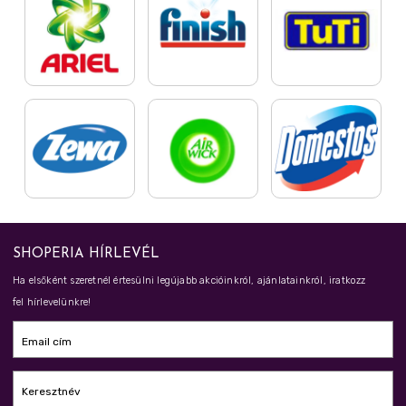
SHOPERIA HÍRLEVÉL
Ha elsőként szeretnél értesülni legújabb akcióinkról, ajánlatainkról, iratkozz
fel hírlevelünkre!
Email cím
Keresztnév