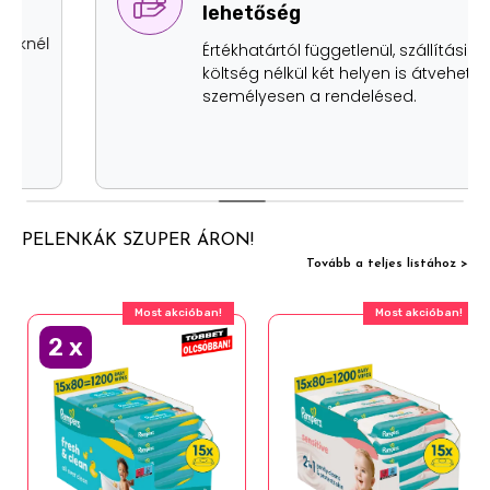
lehetőség
Értékhatártól függetlenül, szállítási
költség nélkül két helyen is átveheted
személyesen a rendelésed.
PELENKÁK SZUPER ÁRON!
Tovább a teljes listához >
Most akcióban!
Most akcióban!
2
x