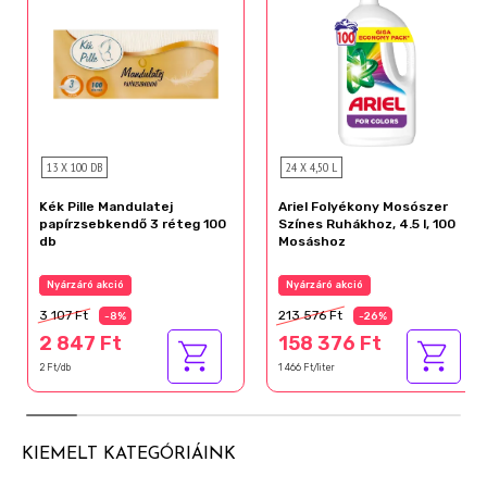
13 X 100 DB
24 X 4,50 L
Kék Pille Mandulatej
Ariel Folyékony Mosószer
papírzsebkendő 3 réteg 100
Színes Ruhákhoz, 4.5 l, 100
db
Mosáshoz
Nyárzáró akció
Nyárzáró akció
3 107 Ft
213 576 Ft
-8%
-26%
2 847 Ft
158 376 Ft
2 Ft/db
1 466 Ft/liter
KIEMELT KATEGÓRIÁINK