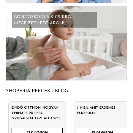
GONDOSKODJ A KICSIKRŐL,
MEGFIZETHETŐ ÁRON!
SHOPERIA PERCEK - BLOG
ÉNIDŐ OTTHON: HOGYAN
7 HIBA, AMIT ÉRDEMES
TEREMTS 20 PERC
ELKERÜLNI
NYUGALMAT EGY ÁTLAGOS
HÉTKÖZNAPON?
ELOLVASOM
ELOLVASOM