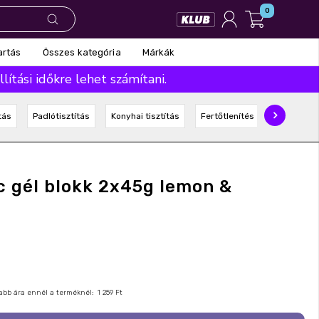
0
Összes kategória
Márkák
artás
ítási időkre lehet számítani.
tás
Padlótisztítás
Konyhai tisztítás
Fertőtlenítés
Speciális t
c gél blokk 2x45g lemon &
nyabb ára ennél a terméknél:
1 259 Ft