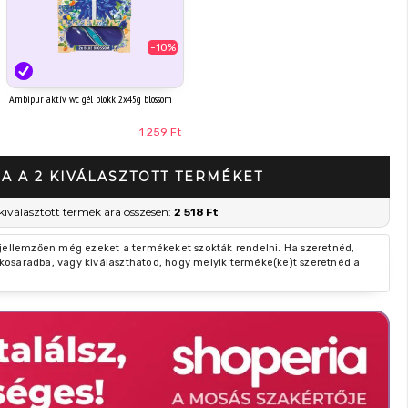
-10%
Ambipur aktív wc gél blokk 2x45g blossom
1 259 Ft
A A 2 KIVÁLASZTOTT TERMÉKET
kiválasztott termék ára összesen:
2 518 Ft
 jellemzően még ezeket a termékeket szokták rendelni. Ha szeretnéd,
kosaradba, vagy kiválaszthatod, hogy melyik terméke(ke)t szeretnéd a