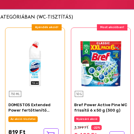
ATEGÓRIÁBAN (WC-TISZTÍTÁS)
Ajándék akció!
Most akcióban!
750 ML
50 G
DOMESTOS Extended
Bref Power Active Pine WC
Power fertőtlenítő
frissítő 6 x 50 g (300 g)
hatású folyékony
Az akció részletei
Nyárzáró akció
tisztítószer White & Shine
750 ml
3 199 Ft
-22%
819 Ft