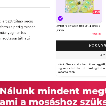
-10%
, a tisztítóhab pedig
Ambipur aktív wc gél blokk 2x45g lemon &
 a formula pedig minden
jasmine
át műanyagmentes
1 259 Ft
omagoláson látható
KOSÁRB
A 2 
Vásárlóink ezzel a termékkel együtt
egyszerre beteheted mindegyiket a 
kosárba tenni.