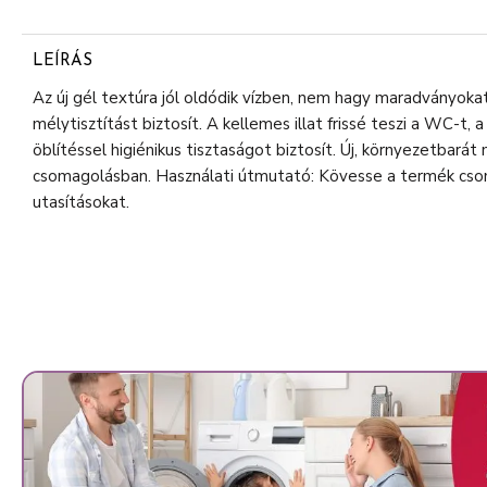
LEÍRÁS
Az új gél textúra jól oldódik vízben, nem hagy maradványokat
mélytisztítást biztosít. A kellemes illat frissé teszi a WC-t,
öblítéssel higiénikus tisztaságot biztosít. Új, környezetbar
csomagolásban. Használati útmutató: Kövesse a termék cs
utasításokat.