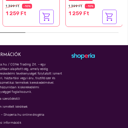
1 399 Ft
1 399 Ft
-10%
-10%
1 259 Ft
1 259 Ft
ORMÁCIÓK
a.hu / CONe Trading Zrt. – egy
ltban alapított cég, amely eddig
eskedelmi tevékenységet folytatott ismert
i, háztartási vegyi áru, tisztítószer és
ozmetikai termékek kereskedelmével.
házunkban kiskerekedelmi
ységgel foglalkozunk.
 a szerződéstől
 ismételt kérdések
– Shoperia.hu online drogéria
ási információk