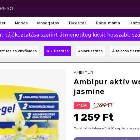
zer
Mosás
Mosogatás
Takarítás
Baba-mama
Házt
 tájékoztatása szerint átmenetileg kicsit hosszabb száll
sztítás és vízkőoldás
WC-tisztítás
Ablaktisztítás
Általános tisztí
AMBI PUR
Ambipur aktív w
jasmine
1 399 Ft
-10%
1 259 Ft
*Az akció indulása előtti 30 nap legalacso