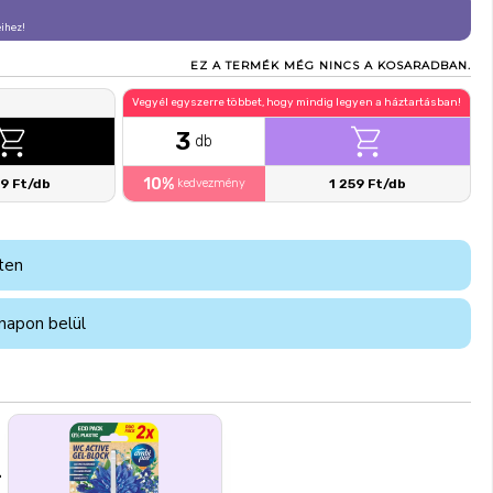
eihez!
EZ A TERMÉK MÉG NINCS A KOSARADBAN.
Vegyél egyszerre többet, hogy mindig legyen a háztartásban!
3
db
10%
59 Ft/db
kedvezmény
1 259 Ft/db
ten
napon belül
+