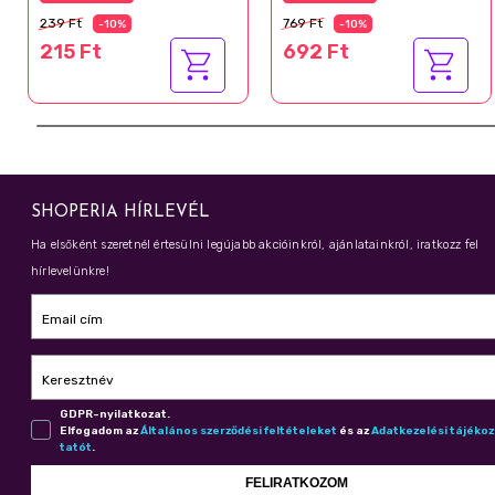
239 Ft
769 Ft
-10%
-10%
215 Ft
692 Ft
SHOPERIA HÍRLEVÉL
Ha elsőként szeretnél értesülni legújabb akcióinkról, ajánlatainkról, iratkozz fel
hírlevelünkre!
Email cím
Keresztnév
GDPR-nyilatkozat.
Elfogadom az
Ál­ta­lá­nos szer­ző­dé­si fel­té­te­le­ket
és az
Adat­ke­ze­lé­si tá­jé­ko
ta­tót
.
FELIRATKOZOM