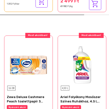
2 499 Ft
1 092 Ft/liter
49 980 Ft/kg
Most akcióban!
Most akcióban!
16 DB
4,50 L
Zewa Deluxe Cashmere
Ariel Folyékony Mosószer
Peach toalettpapír 3
Színes Ruhákhoz, 4.5 l,
rétegű 16 tekercs
100 Mosáshoz
Nyárzáró akció
Nyárzáró akció