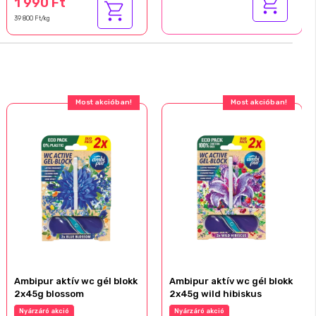
1 990 Ft
39 800 Ft/kg
Most akcióban!
Most akcióban!
Ambipur aktív wc gél blokk
Ambipur aktív wc gél blokk
2x45g blossom
2x45g wild hibiskus
Nyárzáró akció
Nyárzáró akció