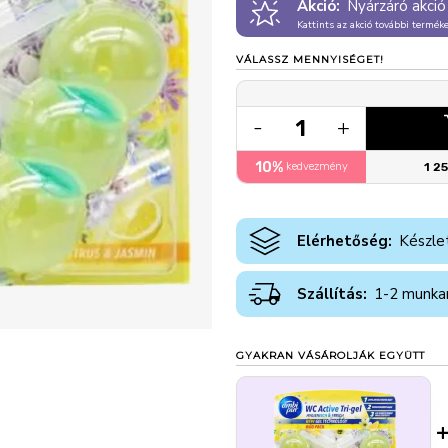
Akció:
Nyárzáró akció
Kattints az akció további termék
VÁLASSZ MENNYISÉGET!
1
-
+
10%
kedvezmény
1 2
Elérhetőség:
Készle
Szállítás:
1-2 munka
GYAKRAN VÁSÁROLJÁK EGYÜTT