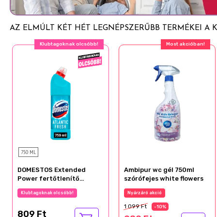
AZ ELMÚLT KÉT HÉT LEGNÉPSZERŰBB TERMÉKEI A K
Klubtagoknak olcsóbb!
Most akcióban!
750 ML
DOMESTOS Extended
Ambipur wc gél 750ml
Power fertőtlenítő
szórófejes white flowers
hatású folyékony
Klubtagoknak olcsóbb!
Nyárzáró akció
tisztítószer Atlantic
Fresh 750 ml
1 099 Ft
-10%
809 Ft