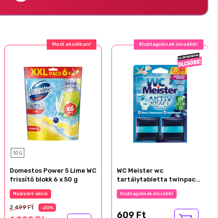
Most akcióban!
Klubtagoknak olcsóbb!
50 G
Domestos Power 5 Lime WC
WC Meister wc
frissítő blokk 6 x 50 g
tartálytabletta twinpack
2x50 g Óceán
Nyárzáró akció
Klubtagoknak olcsóbb!
2 499 Ft
-20%
609 Ft