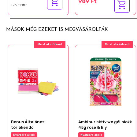
989 Ft
1 079 Ft/liter
MÁSOK MÉG EZEKET IS MEGVÁSÁROLTÁK
Most akcióban!
Most akcióban!
Bonus Általános
Ambipur aktív wc gél blokk
törlőkendő
45g rose & lily
Nyárzáró akció
Nyárzáró akció