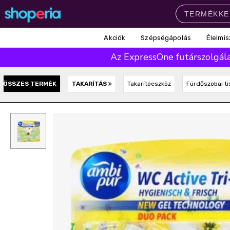
Akciók
Szépségápolás
Élelmis
Népszerű kategóriák
Az ExpressOne futárszolgálat
Szépségápolás
Élelmiszer
Mosás
Mosogatás
Takarítás
ÖSSZES TERMÉK
TAKARÍTÁS
Takarítóeszköz
Fürdőszobai ti
Baba-mama
Háztartás
Népszerű márkák
Pampers
Lenor
Finish
Violeta
Coccolino
Népszerű keresések
leukoplast
ariel
lenor
finish
pampers