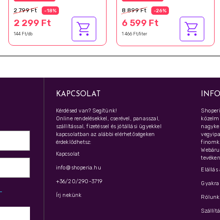
2 799 Ft
8 899 Ft
-18%
-26%
2 299 Ft
6 599 Ft
144 Ft/db
1 466 Ft/liter
KAPCSOLAT
INF
Kérdésed van? Segítünk!
Shoperi
Online rendelésekkel, cserével, panasszal,
közelmú
szállítással, fizetéssel és jótállási ügyekkel
nagyker
kapcsolatban az alábbi elérhetőségeken
vegyipar
érdeklődhetsz:
finomk
Webáru
Kapcsolat
tevéken
info@shoperia.hu
Elállás
+36/20/290-3719
Gyakran
z­
Írj nekünk
Rólunk 
Szállít