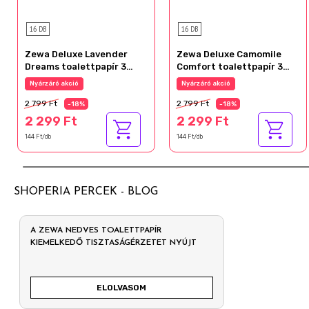
16 DB
16 DB
Zewa Deluxe Lavender
Zewa Deluxe Camomile
Dreams toalettpapír 3
Comfort toalettpapír 3
rétegű 16 tekercs
rétegű 16 tekercs
Nyárzáró akció
Nyárzáró akció
2 799 Ft
2 799 Ft
-18%
-18%
2 299 Ft
2 299 Ft
144 Ft/db
144 Ft/db
SHOPERIA PERCEK - BLOG
A ZEWA NEDVES TOALETTPAPÍR
KIEMELKEDŐ TISZTASÁGÉRZETET NYÚJT
ELOLVASOM