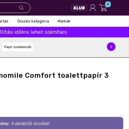
0
Összes kategória
Márkák
artás
ítási időkre lehet számítani.
Papír zsebkendő
omile Comfort toalettpapír 3
s
ény:
4 darabtól olcsóbb!