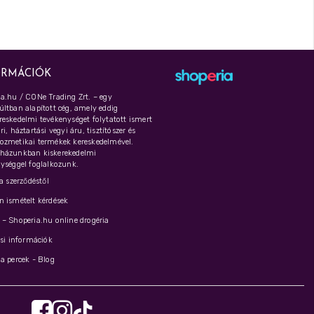
ORMÁCIÓK
a.hu / CONe Trading Zrt. – egy
ltban alapított cég, amely eddig
eskedelmi tevékenységet folytatott ismert
i, háztartási vegyi áru, tisztítószer és
ozmetikai termékek kereskedelmével.
házunkban kiskerekedelmi
ységgel foglalkozunk.
 a szerződéstől
 ismételt kérdések
– Shoperia.hu online drogéria
ási információk
a percek - Blog