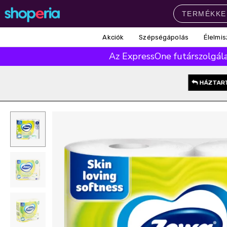
Akciók
Szépségápolás
Élelmis
Népszerű kategóriák
Az ExpressOne futárszolgálat
Szépségápolás
Élelmiszer
Mosás
Mosogatás
Takarítás
HÁZTAR
Baba-mama
Háztartás
Népszerű márkák
Pampers
Lenor
Finish
Violeta
Coccolino
Népszerű keresések
leukoplast
ariel
lenor
finish
pampers