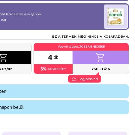
, tiéd lehet a következő ajándék:
 60g
EZ A TERMÉK MÉG NINCS A KOSARADBAN.
Vegyél többet, JOBBAN MEGÉRI!
4
db
5%
9 Ft/db
kedvezmény
750 Ft/db
Legjobb ár!
ten
napon belül