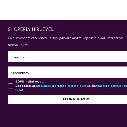
SHOPERIA HÍRLEVÉL
Ha elsőként szeretnél értesülni legújabb akcióinkról, ajánlatainkról, iratkozz fel
hírlevelünkre!
Email cím
Keresztnév
GDPR-nyilatkozat.
Elfogadom az
Ál­ta­lá­nos szer­ző­dé­si fel­té­te­le­ket
és az
Adat­ke­ze­lé­si tá­jé­ko
ta­tót
.
FELIRATKOZOM