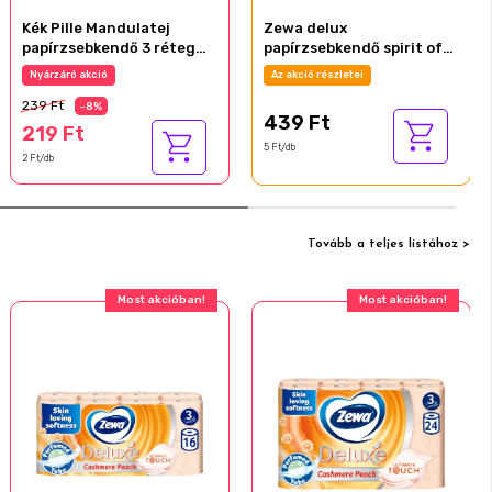
Kék Pille Mandulatej
Zewa delux
papírzsebkendő 3 réteg
papírzsebkendő spirit of
100 db
tea 3 rétegű 90 db
Nyárzáró akció
Az akció részletei
239 Ft
-8%
439 Ft
219 Ft
5 Ft/db
2 Ft/db
Tovább a teljes listához >
Most akcióban!
Most akcióban!