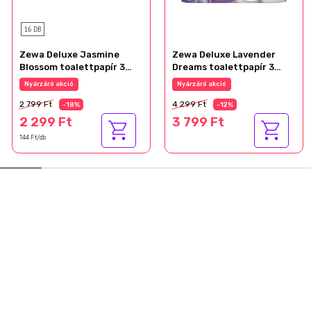
16 DB
Zewa Deluxe Jasmine
Zewa Deluxe Lavender
Blossom toalettpapír 3
Dreams toalettpapír 3
rétegű 16 tekercs
rétegű 24 tekercs
Nyárzáró akció
Nyárzáró akció
2 799 Ft
4 299 Ft
-18%
-12%
2 299 Ft
3 799 Ft
144 Ft/db