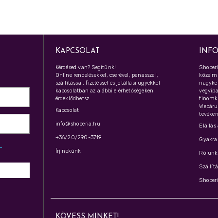
KAPCSOLAT
INF
Kérdésed van? Segítünk!
Shoperi
Online rendelésekkel, cserével, panasszal,
közelmú
szállítással, fizetéssel és jótállási ügyekkel
nagyker
kapcsolatban az alábbi elérhetőségeken
vegyipar
érdeklődhetsz:
finomk
Webáru
Kapcsolat
tevéken
info@shoperia.hu
Elállás
+36/20/290-3719
Gyakran
z­
Írj nekünk
Rólunk 
Szállít
Shoperi
KÖVESS MINKET!