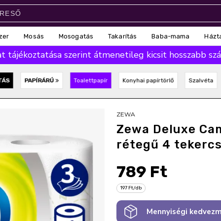
zer
Mosás
Mosogatás
Takarítás
Baba-mama
Házt
 tájékoztatása szerint átmenetileg kicsit hosszabb száll
TÁS
PAPÍRÁRÚ
Toalettpapír
Konyhai papírtörlő
Szalvéta
ZEWA
Zewa Deluxe Cam
rétegű 4 tekerc
789 Ft
197 Ft/db
Mennyiségi kedvezm