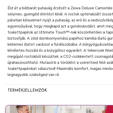
Éld át a bőrbarát puhaság érzését a Zewa Deluxe Camomile
selymes, gyengéd érintést kínál. A rostok optimalizált öss
páratlan kényelmet nyújt a puhaság, az erő és a nedvszívók
egyensúlyával, hogy megkapd azt a gondoskodást, amit me
toalettpapírok az Ultimate Touch™️-nak köszönhetően a tap
biztosítják. A zöld dombornyomású papírhoz kamilla illatú gur
kellemes illatot varázsol a fürdőszobába. A bőrgyógyászati
kíméletes hozzád és a bolygóhoz egyaránt. A tekercsek felel
megújuló rostokból készültek, a CO2-csökkentett csomago
újrahasznosítható. Mutasd ki a törődést a szeretteid felé az
toalettpapírokat választod! Maximális komfort, magas minős
legnagyobb szükséged van rá.
TERMÉKJELLEMZŐK
3 rétegű
150 lap/tekercs