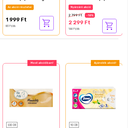
tekercs
rétegű 16 tekercs
Az akció részletei
Nyárzáró akció
2 799 Ft
-18%
1 999 Ft
2 299 Ft
83 Ft/db
144 Ft/db
Most akcióban!
Ajándék akció!
100 DB
90 DB