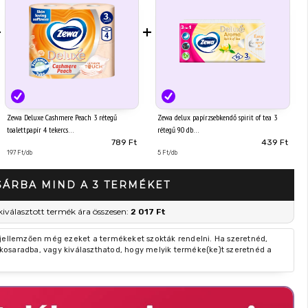
+
+
Zewa Deluxe Cashmere Peach 3 rétegű
Zewa delux papírzsebkendő spirit of tea 3
toalettpapír 4 tekercs
rétegű 90 db
789 Ft
439 Ft
197 Ft/db
5 Ft/db
SÁRBA MIND A 3 TERMÉKET
kiválasztott termék ára összesen:
2 017 Ft
 jellemzően még ezeket a termékeket szokták rendelni. Ha szeretnéd,
kosaradba, vagy kiválaszthatod, hogy melyik terméke(ke)t szeretnéd a