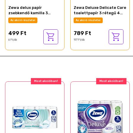
Zewa delux papír
Zewa Deluxe Delicate Care
zsebkendő kamilla 3
toalettpapír 3 rétegű 4
rétegű 90 db
tekercs
Az akció részletei
Az akció részletei
499 Ft
789 Ft
6 Ft/db
197 Ft/db
Most akcióban!
Most akcióban!