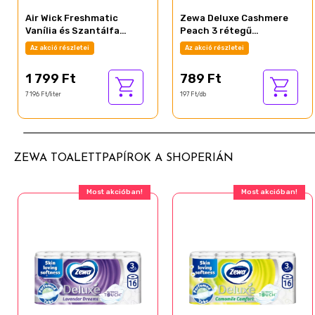
Air Wick Freshmatic
Zewa Deluxe Cashmere
Vanília és Szantálfa
Peach 3 rétegű
automata légfrissítő
toalettpapír 4 tekercs
Az akció részletei
Az akció részletei
spray utántöltő 250 ml
1 799 Ft
789 Ft
7 196 Ft/liter
197 Ft/db
ZEWA TOALETTPAPÍROK A SHOPERIÁN
Most akcióban!
Most akcióban!