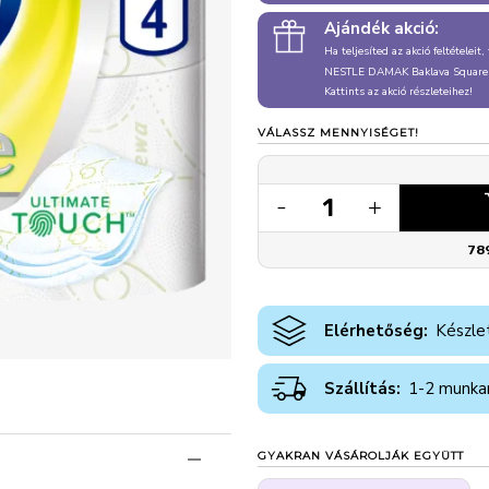
Ajándék akció:
Ha teljesíted az akció feltételeit
NESTLE DAMAK Baklava Square
Kattints az akció részleteihez!
VÁLASSZ MENNYISÉGET!
1
-
+
78
Elérhetőség:
Készle
Szállítás:
1-2 munka
GYAKRAN VÁSÁROLJÁK EGYÜTT