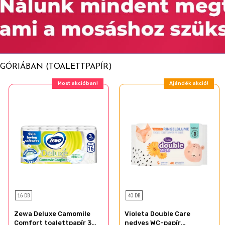
GÓRIÁBAN (TOALETTPAPÍR)
Most akcióban!
Ajándék akció!
16 DB
40 DB
Zewa Deluxe Camomile
Violeta Double Care
Comfort toalettpapír 3
nedves WC-papír