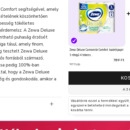
 Comfort segítségével, amely
zetételének köszönhetően
épesség tökéletes
gérdemelsz. A Zewa Deluxe
intható puhaság érzését
iga tásul, amely finom,
Zewa Deluxe Camomile Comfort toalettpapír
lag tesztelt Zewa Deluxe
3 rétegű 4 tekercs
ős forrásból származó,
789 Ft
lása pedig 100%-ban
197 Ft/db
által, hogy a Zewa Deluxe
KO
ég és gondoskodás, amikor a
A 3 
Vásárlóink ezzel a termékkel együtt
egyszerre beteheted mindegyiket a 
kosárba tenni.