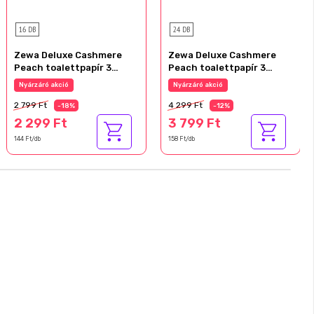
16 DB
24 DB
Zewa Deluxe Cashmere
Zewa Deluxe Cashmere
Peach toalettpapír 3
Peach toalettpapír 3
rétegű 16 tekercs
rétegű 24 tekercs
Nyárzáró akció
Nyárzáró akció
2 799 Ft
4 299 Ft
-18%
-12%
2 299 Ft
3 799 Ft
144 Ft/db
158 Ft/db