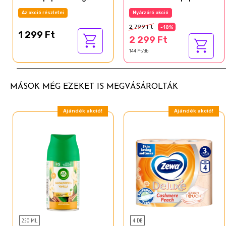
tekercs Limited Edition
rétegű 16 tekercs
Az akció részletei
Nyárzáró akció
2 799 Ft
-18%
1 299 Ft
2 299 Ft
144 Ft/db
MÁSOK MÉG EZEKET IS MEGVÁSÁROLTÁK
Ajándék akció!
Ajándék akció!
250 ML
4 DB