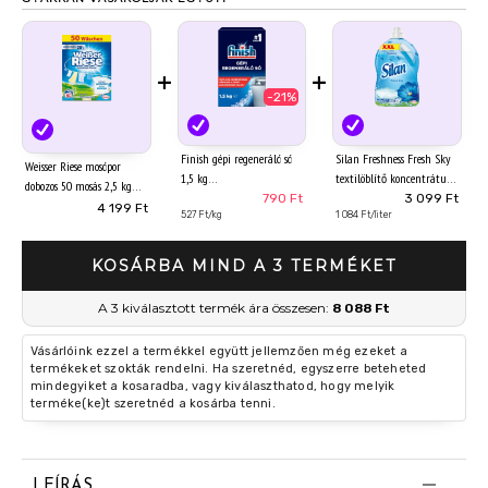
+
+
-21%
Finish gépi regeneráló só
Silan Freshness Fresh Sky
Weisser Riese mosópor
1,5 kg
textilöblítő koncentrátum
dobozos 50 mosás 2,5 kg
130 mosás 2860 ml
790 Ft
3 099 Ft
Universal Pulver
4 199 Ft
527 Ft/kg
1 084 Ft/liter
KOSÁRBA MIND A 3 TERMÉKET
A 3 kiválasztott termék ára összesen:
8 088 Ft
Vásárlóink ezzel a termékkel együtt jellemzően még ezeket a
termékeket szokták rendelni. Ha szeretnéd, egyszerre beteheted
mindegyiket a kosaradba, vagy kiválaszthatod, hogy melyik
terméke(ke)t szeretnéd a kosárba tenni.
LEÍRÁS