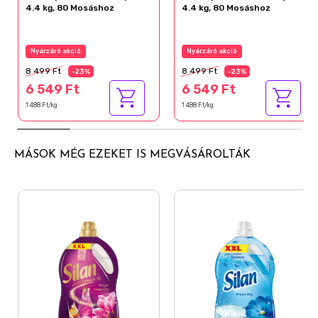
4.4 kg, 80 Mosáshoz
4.4 kg, 80 Mosáshoz
Nyárzáró akció
Nyárzáró akció
8 499 Ft
8 499 Ft
-23%
-23%
6 549 Ft
6 549 Ft
1 488 Ft/kg
1 488 Ft/kg
MÁSOK MÉG EZEKET IS MEGVÁSÁROLTÁK