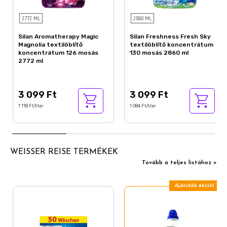
2772 ML
2860 ML
Silan Aromatherapy Magic
Silan Freshness Fresh Sky
Magnolia textilöblítő
textilöblítő koncentrátum
koncentrátum 126 mosás
130 mosás 2860 ml
2772 ml
3 099 Ft
3 099 Ft
1 118 Ft/liter
1 084 Ft/liter
WEISSER REISE TERMÉKEK
Tovább a teljes listához >
Ajándék akció!