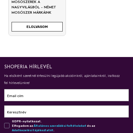
MOSÓSZEREK A
NAGYVILÁGBÓL – NÉMET
MOSÓSZER MÁRKÁINK
ELOLVASOM
SHOPERIA HÍRLEVÉL
Ha elsőként szeretnél értesülni legújabb akcióinkról, ajánlatainkról, iratkozz
fel hírlevelünkre!
Email cím
Keresztnév
GDPR-nyilatkozat.
Elfogadom az
Ál­ta­lá­nos szer­ző­dé­si fel­té­te­le­ket
és az
Adat­ke­ze­lé­si tá­jé­koz­ta­tót
.