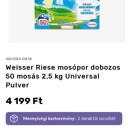
WEISSER RIESE
Weisser Riese mosópor dobozos
50 mosás 2,5 kg Universal
Pulver
4 199 Ft
Mennyiségi kedvezmény:
2 darabtól olcsóbb!