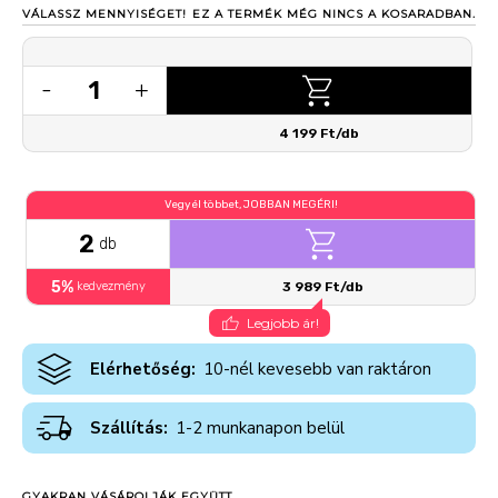
VÁLASSZ MENNYISÉGET!
EZ A TERMÉK MÉG NINCS A KOSARADBAN.
1
-
+
4 199 Ft/db
Vegyél többet, JOBBAN MEGÉRI!
2
db
5%
kedvezmény
3 989 Ft/db
Legjobb ár!
Elérhetőség:
10-nél kevesebb van raktáron
Szállítás:
1-2 munkanapon belül
GYAKRAN VÁSÁROLJÁK EGYÜTT