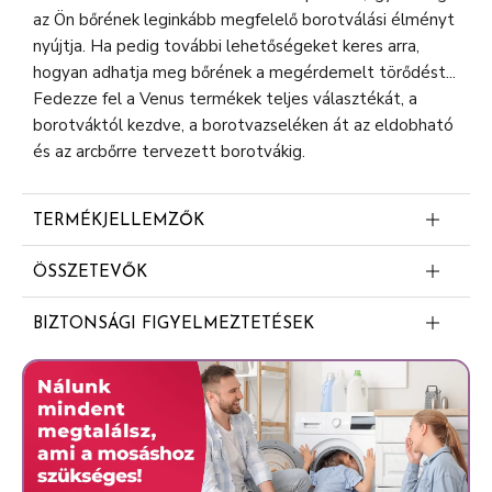
az Ön bőrének leginkább megfelelő borotválási élményt
nyújtja. Ha pedig további lehetőségeket keres arra,
hogyan adhatja meg bőrének a megérdemelt törődést...
Fedezze fel a Venus termékek teljes választékát, a
borotváktól kezdve, a borotvazseléken át az eldobható
és az arcbőrre tervezett borotvákig.
TERMÉKJELLEMZŐK
GYORS ÉS KÖNNYŰ HASZNÁLAT: A Venus Smooth
ÖSSZETEVŐK
borotvával gyorsan megtapasztalhatja a sima bőr
PEG-115M
élményét
BIZTONSÁGI FIGYELMEZTETÉSEK
PEG-100
3 PENGE AZ ALAPOS BOROTVÁLÁSHOZ: A
Not Applicable
SkinCushion krémezőcsík segít megóvni a bőrt az
PEG-7M
irritációtól
Diethylene Glycol Bis-(t-Butyl o-Cresolpropanoate)
KOMPAKT BILLENŐ BOROTVAFEJ: A lekerekített
Silica
borotvafej kényelmesen igazodik a kisebb
BHT
testfelületekhez