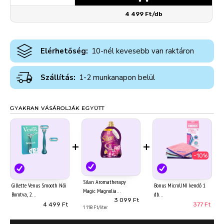
4 499 Ft/db
Elérhetőség:
10-nél kevesebb van raktáron
Szállítás:
1-2 munkanapon belül
GYAKRAN VÁSÁROLJÁK EGYÜTT
+
+
-10%
Silan Aromatherapy
Gillette Venus Smooth Női
Bonus MicroUNI kendő 1
Magic Magnolia
Borotva, 2
db
textilöblítő koncentrátum
3 099 Ft
Borotvabetétekkel
4 499 Ft
377 Ft
126 mosás 2772 ml
1 118 Ft/liter