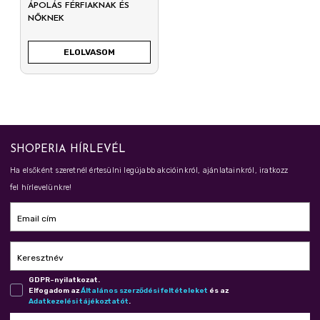
ÁPOLÁS FÉRFIAKNAK ÉS
NŐKNEK
ELOLVASOM
SHOPERIA HÍRLEVÉL
Ha elsőként szeretnél értesülni legújabb akcióinkról, ajánlatainkról, iratkozz
fel hírlevelünkre!
Email cím
Keresztnév
GDPR-nyilatkozat.
Elfogadom az
Ál­ta­lá­nos szer­ző­dé­si fel­té­te­le­ket
és az
Adat­ke­ze­lé­si tá­jé­koz­ta­tót
.