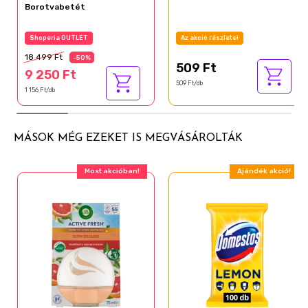
Borotvabetét
Shoperia OUTLET
Az akció részletei
18 499 Ft
-50%
509 Ft
9 250 Ft
509 Ft/db
1 156 Ft/db
MÁSOK MÉG EZEKET IS MEGVÁSÁROLTÁK
Most akcióban!
Ajándék akció!