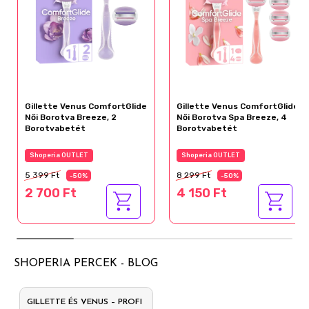
Gillette Venus ComfortGlide
Gillette Venus ComfortGlide
Női Borotva Breeze, 2
Női Borotva Spa Breeze, 4
Borotvabetét
Borotvabetét
Shoperia OUTLET
Shoperia OUTLET
5 399 Ft
8 299 Ft
-50%
-50%
2 700 Ft
4 150 Ft
SHOPERIA PERCEK - BLOG
GILLETTE ÉS VENUS – PROFI