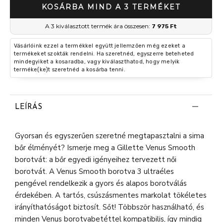
KOSÁRBA MIND A 3 TERMÉKET
A 3 kiválasztott termék ára összesen:
7 975 Ft
Vásárlóink ezzel a termékkel együtt jellemzően még ezeket a
termékeket szokták rendelni. Ha szeretnéd, egyszerre beteheted
mindegyiket a kosaradba, vagy kiválaszthatod, hogy melyik
terméke(ke)t szeretnéd a kosárba tenni.
LEÍRÁS
Gyorsan és egyszerűen szeretné megtapasztalni a sima
bőr élményét? Ismerje meg a Gillette Venus Smooth
borotvát: a bőr egyedi igényeihez tervezett női
borotvát. A Venus Smooth borotva 3 ultraéles
pengével rendelkezik a gyors és alapos borotválás
érdekében. A tartós, csúszásmentes markolat tökéletes
irányíthatóságot biztosít. Sőt! Többször használható, és
minden Venus borotvabetéttel kompatibilis, így mindig