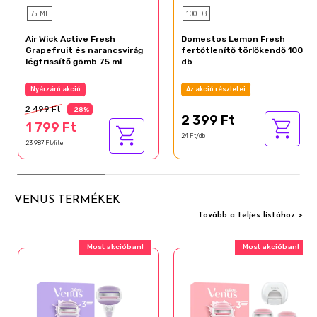
75 ML
100 DB
Air Wick Active Fresh
Domestos Lemon Fresh
Grapefruit és narancsvirág
fertőtlenítő törlőkendő 100
légfrissítő gömb 75 ml
db
Nyárzáró akció
Az akció részletei
2 499 Ft
-28%
2 399 Ft
1 799 Ft
24 Ft/db
23 987 Ft/liter
VENUS TERMÉKEK
Tovább a teljes listához >
Most akcióban!
Most akcióban!