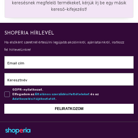
keresésnek megfelelő termékeket, kérjük írj be egy másik
kereső-kifejezést!
SHOPERIA HÍRLEVÉL
Ha elsőként szeretnél értesülni legújabb akcióinkról, ajánlatainkról, iratkozz
fel hírlevelünkre!
Email cím
Keresztnév
GDPR-nyilatkozat.
Elfogadom az
Ál­ta­lá­nos szer­ző­dé­si fel­té­te­le­ket
és az
Adat­ke­ze­lé­si tá­jé­koz­ta­tót
.
FELIRATKOZOM