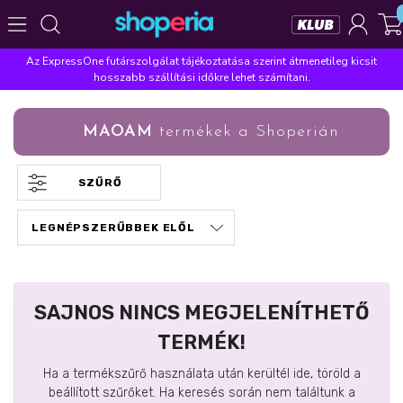
Az ExpressOne futárszolgálat tájékoztatása szerint átmenetileg kicsit
Népszerű kategóriák
hosszabb szállítási időkre lehet számítani.
Szépségápolás
Élelmiszer
Mosás
Mosogatás
MAOAM
termékek a Shoperián
Takarítás
Baba-mama
Háztartás
Népszerű márkák
SZŰRŐ
Pampers
Lenor
Finish
Violeta
Coccolino
Népszerű keresések
leukoplast
ariel
lenor
finish
pampers
SAJNOS NINCS MEGJELENÍTHETŐ
TERMÉK!
Ha a termékszűrő használata után kerültél ide, töröld a
beállított szűrőket. Ha keresés során nem találtunk a