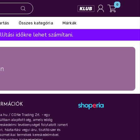
0
Összes kategória
Márkák
artás
ítási időkre lehet számítani.
án
ORMÁCIÓK
a.hu / CONe Trading Zrt. – egy
ltban alapított cég, amely eddig
eskedelmi tevékenységet folytatott ismert
i, háztartási vegyi áru, tisztítószer és
ozmetikai termékek kereskedelmével.
házunkban kiskerekedelmi