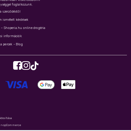
ységgel foglalkozunk.
 a szerződéstől
 ismételt kérdések
– Shoperia.hu online drogéria
ási információk
a percek - Blog
ódosítása
y
nopCommerce