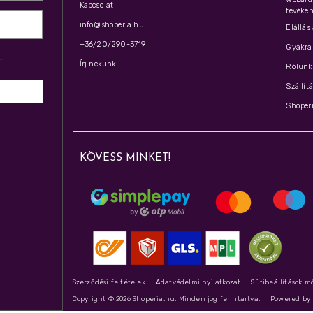
Kapcsolat
tevéken
info@shoperia.hu
Elállás
+36/20/290-3719
Gyakran
z­
Írj nekünk
Rólunk 
Szállít
Shoperi
KÖVESS MINKET!
Szerződési feltételek
Adatvédelmi nyilatkozat
Sütibeállítások m
Copyright © 2026 Shoperia.hu. Minden jog fenntartva.
Powered b