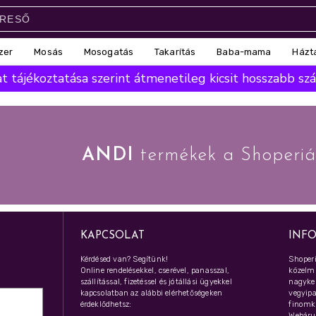
zer
Mosás
Mosogatás
Takarítás
Baba-mama
Házt
 tájékoztatása szerint átmenetileg kicsit hosszabb száll
ANDI
termékek a Shoperi
KAPCSOLAT
INF
Kérdésed van? Segítünk!
Shoperi
Online rendelésekkel, cserével, panasszal,
közelmú
szállítással, fizetéssel és jótállási ügyekkel
nagyker
kapcsolatban az alábbi elérhetőségeken
vegyipar
érdeklődhetsz:
finomk
Webáru