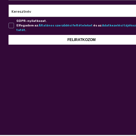
Keresztnév
GDPR-nyilatkozat.
Elfogadom az
Ál­ta­lá­nos szer­ző­dé­si fel­té­te­le­ket
és az
Adat­ke­ze­lé­si tá­jé­ko
ta­tót
.
FELIRATKOZOM