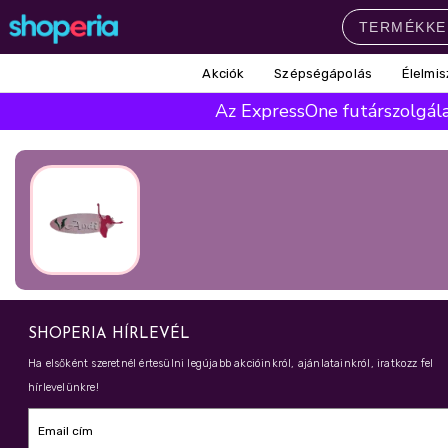
Akciók
Szépségápolás
Élelmis
Népszerű kategóriák
Az ExpressOne futárszolgálat
Szépségápolás
Élelmiszer
Mosás
Mosogatás
Takarítás
Baba-mama
Háztartás
Népszerű márkák
Pampers
Lenor
Finish
Violeta
Coccolino
Népszerű keresések
SHOPERIA HÍRLEVÉL
leukoplast
ariel
lenor
finish
Ha elsőként szeretnél értesülni legújabb akcióinkról, ajánlatainkról, iratkozz fel
hírlevelünkre!
pampers
Email cím